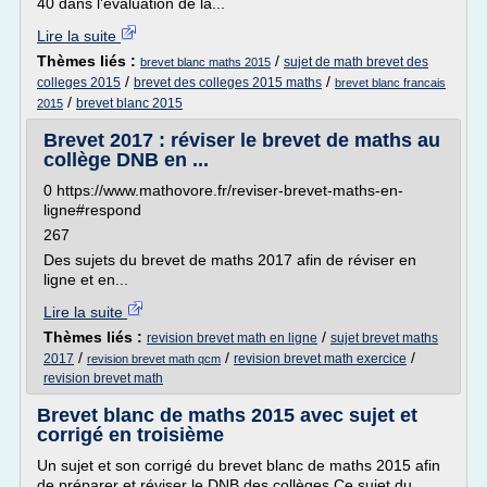
40 dans l'évaluation de la...
Lire la suite
Thèmes liés :
/
sujet de math brevet des
brevet blanc maths 2015
/
/
colleges 2015
brevet des colleges 2015 maths
brevet blanc francais
/
brevet blanc 2015
2015
Brevet 2017 : réviser le brevet de maths au
collège DNB en ...
0 https://www.mathovore.fr/reviser-brevet-maths-en-
ligne#respond
267
Des sujets du brevet de maths 2017 afin de réviser en
ligne et en...
Lire la suite
Thèmes liés :
/
revision brevet math en ligne
sujet brevet maths
/
/
/
2017
revision brevet math exercice
revision brevet math qcm
revision brevet math
Brevet blanc de maths 2015 avec sujet et
corrigé en troisième
Un sujet et son corrigé du brevet blanc de maths 2015 afin
de préparer et réviser le DNB des collèges.Ce sujet du