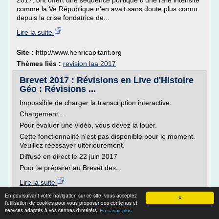
2017, ont offert une séquence politique d'une rare intensité
comme la Ve République n'en avait sans doute plus connu
depuis la crise fondatrice de...
Lire la suite
Site :
http://www.henricapitant.org
Thèmes liés :
revision laa 2017
Brevet 2017 : Révisions en Live d'Histoire
Géo : Révisions ...
Impossible de charger la transcription interactive.
Chargement...
Pour évaluer une vidéo, vous devez la louer.
Cette fonctionnalité n'est pas disponible pour le moment.
Veuillez réessayer ultérieurement.
Diffusé en direct le 22 juin 2017
Pour te préparer au Brevet des...
Lire la suite
En poursuivant votre navigation sur ce site, vous acceptez
X
Site :
youtube.com
l'utilisation de cookies pour vous proposer des contenus et
services adaptés à vos centres d'intérêts.
En savoir plus
Thèmes liés :
/
site pour reviser le brevet 2017
revision brevet