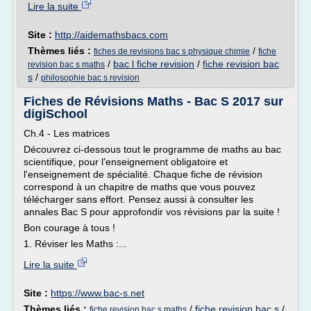
Lire la suite
Site :
http://aidemathsbacs.com
Thèmes liés :
/
fiches de revisions bac s physique chimie
fiche
/
bac l fiche revision
/
fiche revision bac
revision bac s maths
s
/
philosophie bac s revision
Fiches de Révisions Maths - Bac S 2017 sur
digiSchool
Ch.4 - Les matrices
Découvrez ci-dessous tout le programme de maths au bac
scientifique, pour l'enseignement obligatoire et
l'enseignement de spécialité. Chaque fiche de révision
correspond à un chapitre de maths que vous pouvez
télécharger sans effort. Pensez aussi à consulter les
annales Bac S pour approfondir vos révisions par la suite !
Bon courage à tous !
1. Réviser les Maths :...
Lire la suite
Site :
https://www.bac-s.net
Thèmes liés :
/
fiche revision bac s
/
fiche revision bac s maths