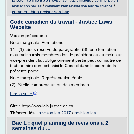
le bac
/
/
comment bien reviser son bac d'histoire
comment bien
/
/
reviser son bac es
comment bien reviser son bac de science
comment bien reviser son bac
Code canadien du travail - Justice Laws
Website
Version précédente
Note marginale :Formations
14 (1) Sous réserve du paragraphe (3), une formation
d'au moins trois membres dont le président ou au moins un
vice-président fait obligatoirement partie peut connaître de
toute affaire dont est saisi le Conseil dans le cadre de la
présente partie.
Note marginale :Représentation égale
(2) Si elle comprend un ou des membres...
Lire la suite
Site :
http://laws-lois.justice.gc.ca
Thèmes liés :
revision laa 2017
/
revision laa
Bac L : quel planning de révisions à 2
semaines du ...