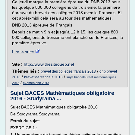
Ce jeudi marque la première épreuve du DNB 2013 pour
les quelque 800 000 collégiens de troisième, la première
épreuve du brevet des collèges 2013 avec le Français. Et
cet après-midi cela sera au tour des mathématiques.
DNB 2013 épreuve de Français
Depuis ce matin 9 h et jusqu'à 12 h 15, les quelque 800
000 collégiens de troisième ont planché sur le Français, la
première épreuve...
Lire la suite
Site :
http://www.thesiteoueb.net
Thèmes liés :
/
brevet des colleges francais 2013
dnb brevet
/
/
2013
brevet de francais 2013
sujet baccalaureat mathematiques
/
2013
examen dnb 2013
Sujet BACES Mathématiques obligatoire
2016 - Studyrama ...
Sujet BACES Mathématiques obligatoire 2016
De Studyrama Studyrama
Extrait du sujet:
EXERCICE 1 :
1. Un organisme de formation désire estimer la proportion