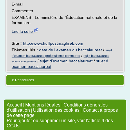
E-mail
Commenter
EXAMENS - Le ministère de l'Éducation nationale et de la
formation...
Lire la suite
Site :
http://www.huffpostmaghreb.com
Thèmes liés :
date de l examen du baccalaureat
/
sujet
/
d'examen baccalaureat professionnel commerce
sujet baccalaureat
/
sujet d'examen baccalaureat
/
sujet d
science ingenieur
examen baccalaureat
6 Ressources
Accueil
|
Mentions légales
|
Conditions générales
d'utilisation
|
Utilisation des cookies
|
Contact à propos
de cette page
Pour ajouter ou supprimer un site, voir l'article 4 des
CGUs