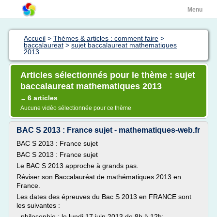
Menu
Accueil
>
Thèmes & articles : comment faire
>
baccalaureat
>
sujet baccalaureat mathematiques
2013
Articles sélectionnés pour le thème : sujet
baccalaureat mathematiques 2013
6 articles
→
Aucune vidéo sélectionnée pour ce thème
BAC S 2013 : France sujet - mathematiques-web.fr
BAC S 2013 : France sujet
BAC S 2013 : France sujet
Le BAC S 2013 approche à grands pas.
Réviser son Baccalauréat de mathématiques 2013 en
France.
Les dates des épreuves du Bac S 2013 en FRANCE sont
les suivantes :
- philosophie : le lundi 17 juin 2013 de 8h à 12h;