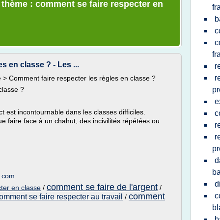
e thème : comment se faire respecter en
fr
b
c
c
fr
 en classe ? - Les ...
r
r
ne > Comment faire respecter les règles en classe ?
classe ?
pr
e
t est incontournable dans les classes difficiles.
c
faire face à un chahut, des incivilités répétées ou
r
r
pr
d
ba
s.com
d
comment se faire de l'argent
ter en classe
/
/
comment
c
omment se faire respecter au travail
/
bl
b