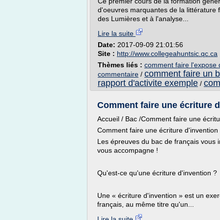
Ce premier cours de la formation géné
d'oeuvres marquantes de la littérature
des Lumières et à l'analyse...
Lire la suite
Date:
2017-09-09 21:01:56
Site :
http://www.collegeahuntsic.qc.ca
Thèmes liés :
comment faire l'expose d
comment faire un bo
commentaire
/
rapport d'activite exemple
comm
/
Comment faire une écriture d
Accueil / Bac /Comment faire une écritu
Comment faire une écriture d'invention
Les épreuves du bac de français vous i
vous accompagne !
Qu'est-ce qu'une écriture d'invention ?
Une « écriture d'invention » est un exer
français, au même titre qu'un...
Lire la suite