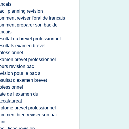
ancais
ac l planning revision
omment reviser l'oral de francais
omment preparer son bac de
ancais
esultat du brevet professionnel
esultats examen brevet
ofessionnel
xamen brevet professionnel
ours revision bac
evision pour le bac s
esultat d examen brevet
ofessionnel
ate de l examen du
ccalaureat
iplome brevet professionnel
omment bien reviser son bac
anc
ac l fiche revision