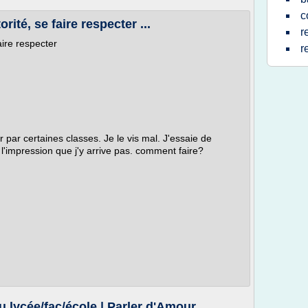
c
té, se faire respecter ...
r
ire respecter
r
 par certaines classes. Je le vis mal. J'essaie de
 l'impression que j'y arrive pas. comment faire?
 lycée/fac/école | Parler d'Amour