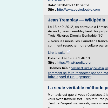
Date:
2018-01-17 01:47:51
Site :
http://www.copiedouble.com
Jean Tremblay — Wikipédia
Le 15 août 2012, en entrevue à l'émissi
Arcand , Jean Tremblay tient des propos
Trois-Rivières Djemila Benhabib [70] .
« Nous les mous, les Canadiens françai
comment respecter notre culture par un
Lire la suite
Date:
2017-09-08 09:46:13
Site :
https://fr.wikipedia.org
Thèmes liés :
comment faire appel d'un j
comment se faire respecter par son ma
faire appel d un jugement
La seule véritable méthode po
Mon avis est que si vous réussissez à fai
vous avez travaillé fort. Très fort. Pas 
c'est de l'argent mal investi, mais si v