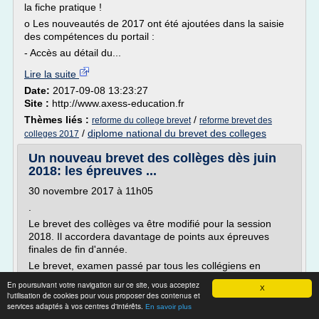
la fiche pratique !
o Les nouveautés de 2017 ont été ajoutées dans la saisie
des compétences du portail :
- Accès au détail du...
Lire la suite
Date:
2017-09-08 13:23:27
Site :
http://www.axess-education.fr
Thèmes liés :
/
reforme du college brevet
reforme brevet des
/
diplome national du brevet des colleges
colleges 2017
Un nouveau brevet des collèges dès juin
2018: les épreuves ...
30 novembre 2017 à 11h05
.
Le brevet des collèges va être modifié pour la session
2018. Il accordera davantage de points aux épreuves
finales de fin d'année.
Le brevet, examen passé par tous les collégiens en
classe de troisième, va être modifié pour la session 2018,
En poursuivant votre navigation sur ce site, vous acceptez
X
selon un arrêté publié mercredi au Journal officiel. Ce
l'utilisation de cookies pour vous proposer des contenus et
nouveau brevet comporte plusieurs modifications par
services adaptés à vos centres d'intérêts.
En savoir plus
rapport...