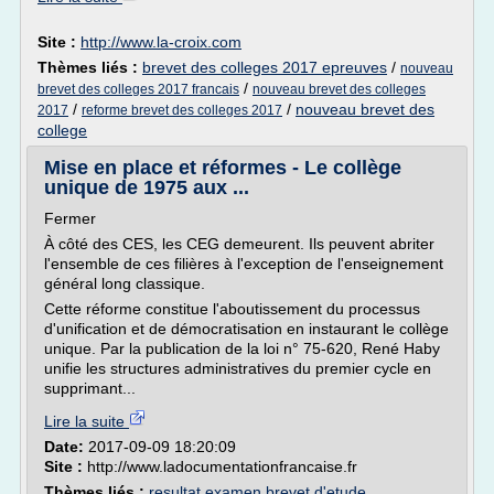
Site :
http://www.la-croix.com
Thèmes liés :
brevet des colleges 2017 epreuves
/
nouveau
/
brevet des colleges 2017 francais
nouveau brevet des colleges
/
/
nouveau brevet des
2017
reforme brevet des colleges 2017
college
Mise en place et réformes - Le collège
unique de 1975 aux ...
Fermer
À côté des CES, les CEG demeurent. Ils peuvent abriter
l'ensemble de ces filières à l'exception de l'enseignement
général long classique.
Cette réforme constitue l'aboutissement du processus
d'unification et de démocratisation en instaurant le collège
unique. Par la publication de la loi n° 75-620, René Haby
unifie les structures administratives du premier cycle en
supprimant...
Lire la suite
Date:
2017-09-09 18:20:09
Site :
http://www.ladocumentationfrancaise.fr
Thèmes liés :
resultat examen brevet d'etude