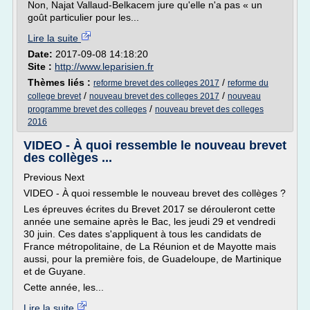
Non, Najat Vallaud-Belkacem jure qu'elle n'a pas « un
goût particulier pour les...
Lire la suite
Date:
2017-09-08 14:18:20
Site :
http://www.leparisien.fr
Thèmes liés :
/
reforme brevet des colleges 2017
reforme du
/
/
college brevet
nouveau brevet des colleges 2017
nouveau
/
programme brevet des colleges
nouveau brevet des colleges
2016
VIDEO - À quoi ressemble le nouveau brevet
des collèges ...
Previous Next
VIDEO - À quoi ressemble le nouveau brevet des collèges ?
Les épreuves écrites du Brevet 2017 se dérouleront cette
année une semaine après le Bac, les jeudi 29 et vendredi
30 juin. Ces dates s'appliquent à tous les candidats de
France métropolitaine, de La Réunion et de Mayotte mais
aussi, pour la première fois, de Guadeloupe, de Martinique
et de Guyane.
Cette année, les...
Lire la suite