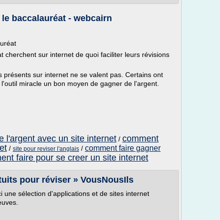
r le baccalauréat - webcairn
auréat
herchent sur internet de quoi faciliter leurs révisions
présents sur internet ne se valent pas. Certains ont
l'outil miracle un bon moyen de gagner de l'argent.
 l'argent avec un site internet
comment
/
et
comment faire gagner
/
/
site pour reviser l'anglais
nt faire pour se creer un site internet
atuits pour réviser » VousNousIls
une sélection d'applications et de sites internet
euves.