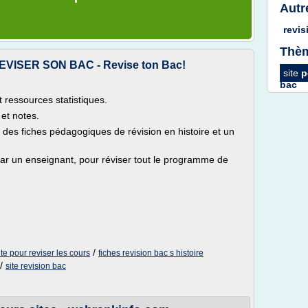
Autr
revi
Thèm
VISER SON BAC - Revise ton Bac!
site
p
bac
 ressources statistiques.
 et notes.
es fiches pédagogiques de révision en histoire et un
par un enseignant, pour réviser tout le programme de
/
ite pour reviser les cours
fiches revision bac s histoire
/
site revision bac