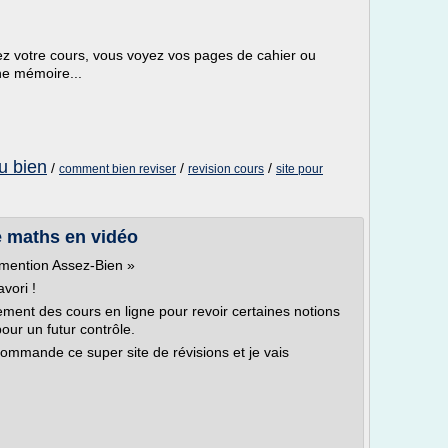
sez votre cours, vous voyez vos pages de cahier ou
une mémoire...
u bien
/
/
/
comment bien reviser
revision cours
site pour
e maths en vidéo
 mention Assez-Bien »
vori !
rement des cours en ligne pour revoir certaines notions
our un futur contrôle.
ecommande ce super site de révisions et je vais