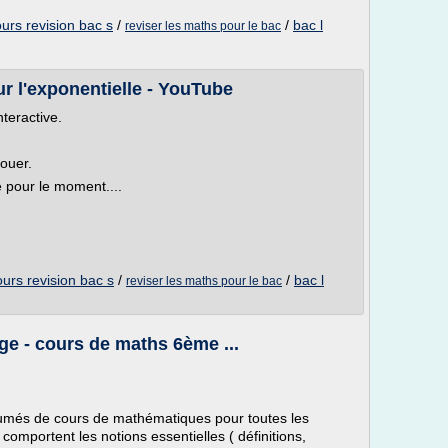
urs revision bac s
/
/
bac l
reviser les maths pour le bac
ur l'exponentielle - YouTube
nteractive.
louer.
e pour le moment....
ours revision bac s
/
/
bac l
reviser les maths pour le bac
e - cours de maths 6ème ...
sumés de cours de mathématiques pour toutes les
comportent les notions essentielles ( définitions,