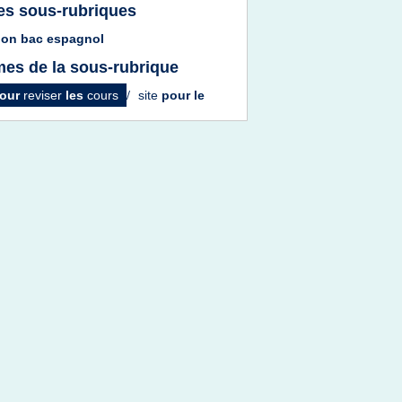
es sous-rubriques
sion bac espagnol
es de la sous-rubrique
our
reviser
les
cours
/
site
pour le