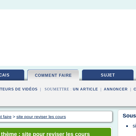
CAIS
SUJET
COMMENT FAIRE
TEURS DE VIDÉOS
| SOUMETTRE :
UN ARTICLE
|
ANNONCER
|
Sous
 faire
>
site pour reviser les cours
s
 thème : site pour reviser les cours