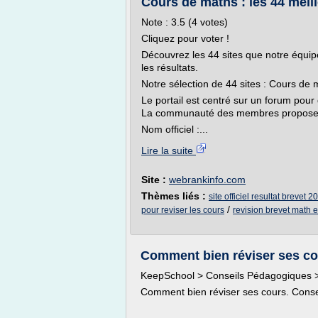
Cours de maths : les 44 meil
Note : 3.5 (4 votes)
Cliquez pour voter !
Découvrez les 44 sites que notre équipe é
les résultats.
Notre sélection de 44 sites : Cours de
Le portail est centré sur un forum pou
La communauté des membres proposent
Nom officiel :...
Lire la suite
Site :
webrankinfo.com
Thèmes liés :
site officiel resultat brevet 2
/
pour reviser les cours
revision brevet math e
Comment bien réviser ses cour
KeepSchool > Conseils Pédagogiques > 
Comment bien réviser ses cours. Conse