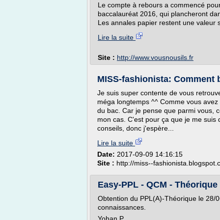
Le compte à rebours a commencé pour l
baccalauréat 2016, qui plancheront da
Les annales papier restent une valeur s
Lire la suite
Site :
http://www.vousnousils.fr
MISS-fashionista: Comment b
Je suis super contente de vous retrouve
méga longtemps ^^ Comme vous avez dû le
du bac. Car je pense que parmi vous, ce
mon cas. C'est pour ça que je me suis d
conseils, donc j'espère...
Lire la suite
Date:
2017-09-09 14:16:15
Site :
http://miss--fashionista.blogspot
Easy-PPL - QCM - Théorique
Obtention du PPL(A)-Théorique le 28/0
connaissances.
Yohan P.