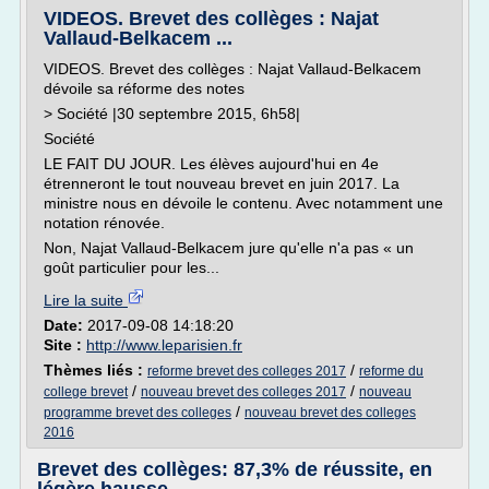
VIDEOS. Brevet des collèges : Najat
Vallaud-Belkacem ...
VIDEOS. Brevet des collèges : Najat Vallaud-Belkacem
dévoile sa réforme des notes
> Société |30 septembre 2015, 6h58|
Société
LE FAIT DU JOUR. Les élèves aujourd'hui en 4e
étrenneront le tout nouveau brevet en juin 2017. La
ministre nous en dévoile le contenu. Avec notamment une
notation rénovée.
Non, Najat Vallaud-Belkacem jure qu'elle n'a pas « un
goût particulier pour les...
Lire la suite
Date:
2017-09-08 14:18:20
Site :
http://www.leparisien.fr
Thèmes liés :
/
reforme brevet des colleges 2017
reforme du
/
/
college brevet
nouveau brevet des colleges 2017
nouveau
/
programme brevet des colleges
nouveau brevet des colleges
2016
Brevet des collèges: 87,3% de réussite, en