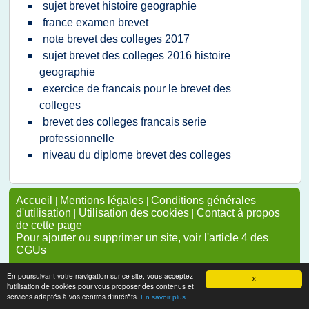
sujet brevet histoire geographie
france examen brevet
note brevet des colleges 2017
sujet brevet des colleges 2016 histoire
geographie
exercice de francais pour le brevet des
colleges
brevet des colleges francais serie
professionnelle
niveau du diplome brevet des colleges
Accueil
|
Mentions légales
|
Conditions générales
d'utilisation
|
Utilisation des cookies
|
Contact à propos
de cette page
Pour ajouter ou supprimer un site, voir l'article 4 des
CGUs
En poursuivant votre navigation sur ce site, vous acceptez
X
l'utilisation de cookies pour vous proposer des contenus et
services adaptés à vos centres d'intérêts.
En savoir plus