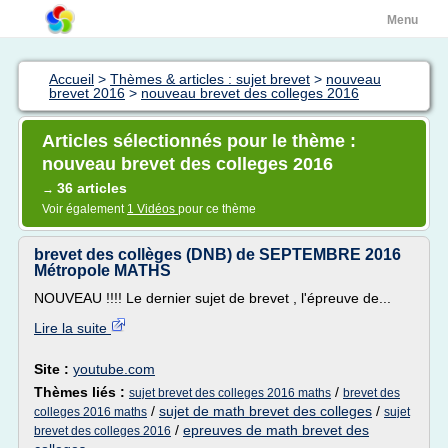
Menu
Accueil
>
Thèmes & articles : sujet brevet
>
nouveau
brevet 2016
>
nouveau brevet des colleges 2016
Articles sélectionnés pour le thème :
nouveau brevet des colleges 2016
36 articles
→
Voir également
1 Vidéos
pour ce thème
brevet des collèges (DNB) de SEPTEMBRE 2016
Métropole MATHS
NOUVEAU !!!! Le dernier sujet de brevet , l'épreuve de...
Lire la suite
Site :
youtube.com
Thèmes liés :
/
sujet brevet des colleges 2016 maths
brevet des
/
sujet de math brevet des colleges
/
colleges 2016 maths
sujet
/
epreuves de math brevet des
brevet des colleges 2016