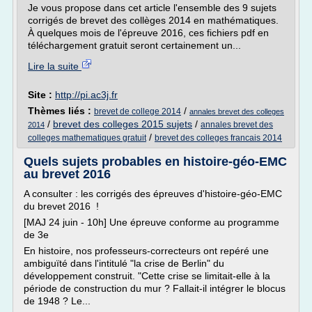
Je vous propose dans cet article l'ensemble des 9 sujets
corrigés de brevet des collèges 2014 en mathématiques.
À quelques mois de l'épreuve 2016, ces fichiers pdf en
téléchargement gratuit seront certainement un...
Lire la suite
Site :
http://pi.ac3j.fr
Thèmes liés :
/
brevet de college 2014
annales brevet des colleges
/
brevet des colleges 2015 sujets
/
annales brevet des
2014
/
colleges mathematiques gratuit
brevet des colleges francais 2014
Quels sujets probables en histoire-géo-EMC
au brevet 2016
A consulter : les corrigés des épreuves d'histoire-géo-EMC
du brevet 2016 !
[MAJ 24 juin - 10h] Une épreuve conforme au programme
de 3e
En histoire, nos professeurs-correcteurs ont repéré une
ambiguïté dans l'intitulé "la crise de Berlin" du
développement construit. "Cette crise se limitait-elle à la
période de construction du mur ? Fallait-il intégrer le blocus
de 1948 ? Le...