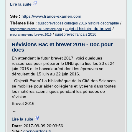
Lire la suite
Site :
https://www.france-examen.com
Thèmes liés :
/
sujet brevet des colleges 2016 histoire geographie
/
sujet d histoire du brevet
/
programme brevet 2016 histoire geo
/
sujet brevet francais 2016
programme emc brevet 2016
Révisions Bac et brevet 2016 - Doc pour
docs
En attendant le futur brevet 2017, voici quelques
ressources pour préparer le DNB qui a lieu les 23 et 24
juin 2016 et le baccalauréat dont les épreuves se
déroulent du 15 juin au 22 juin 2016.
Objectif Exam' La bibliothèque de la Cité des Sciences
se mobilise pour aider collégiens et lycéens dans toutes
les matières scientifiques pendant les périodes de
révision.
Brevet 2016
...
Lire la suite
Date:
2017-09-09 20:03:56
Site :
docpourdocs.fr