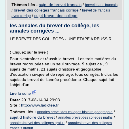
Thèmes liés :
sujet de brevet francais
/
brevet blanc francais
/
brevet des colleges francais corrige
/
brevet de francais
/
sujet brevet des college
avec corrige
les annales du brevet de collège, les
annales corrigées ...
LE BREVET DES COLLEGES - UNE ETAPE A REUSSIR
( Cliquez sur le livre )
Pour s'entraîner et réussir le brevet ! Les trois matières du
brevet regroupées en un seul ouvrage. 9 sujets de , 9
sujets de maths, 21 sujets d'histoire et géographie,
d'éducation civique et de repérage, tous corrigés. Inclus les
sujets du brevet de l'année précédente. Chaque sujet fait
l'objet d'un...
Lire la suite
Date:
2017-08-14 04:29:03
Site :
http://www.ladictee.fr
Thèmes liés :
/
annales brevet des colleges histoire geographie
sujet d histoire du brevet
/
/
annales brevet des colleges maths
/
annales brevet des colleges gratuit
annales brevet des colleges
francais gratuit