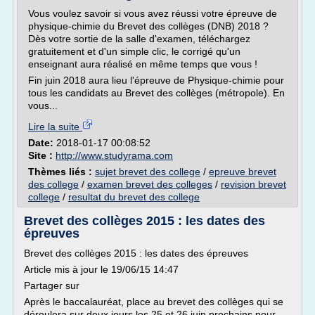
Vous voulez savoir si vous avez réussi votre épreuve de
physique-chimie du Brevet des collèges (DNB) 2018 ?
Dès votre sortie de la salle d'examen, téléchargez
gratuitement et d'un simple clic, le corrigé qu'un
enseignant aura réalisé en même temps que vous !
Fin juin 2018 aura lieu l'épreuve de Physique-chimie pour
tous les candidats au Brevet des collèges (métropole). En
vous...
Lire la suite
Date:
2018-01-17 00:08:52
Site :
http://www.studyrama.com
Thèmes liés :
sujet brevet des college
/
epreuve brevet
des college
/
examen brevet des colleges
/
revision brevet
college
/
resultat du brevet des college
Brevet des collèges 2015 : les dates des
épreuves
Brevet des collèges 2015 : les dates des épreuves
Article mis à jour le 19/06/15 14:47
Partager sur
Après le baccalauréat, place au brevet des collèges qui se
déroulera sur deux jours les 25 et 26 juin prochains pour