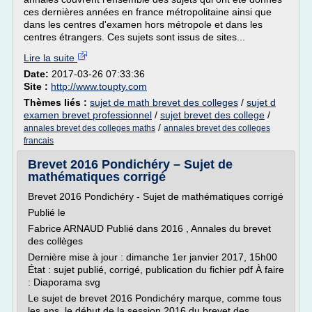
ces dernières années en france métropolitaine ainsi que
dans les centres d'examen hors métropole et dans les
centres étrangers. Ces sujets sont issus de sites...
Lire la suite
Date:
2017-03-26 07:33:36
Site :
http://www.toupty.com
Thèmes liés :
sujet de math brevet des colleges
/
sujet d
examen brevet professionnel
/
sujet brevet des college
/
/
annales brevet des colleges maths
annales brevet des colleges
francais
Brevet 2016 Pondichéry – Sujet de
mathématiques corrigé
Brevet 2016 Pondichéry - Sujet de mathématiques corrigé
Publié le
Fabrice ARNAUD Publié dans 2016 , Annales du brevet
des collèges
Dernière mise à jour : dimanche 1er janvier 2017, 15h00
État : sujet publié, corrigé, publication du fichier pdf À faire
: Diaporama svg
Le sujet de brevet 2016 Pondichéry marque, comme tous
les ans, le début de la session 2016 du brevet des