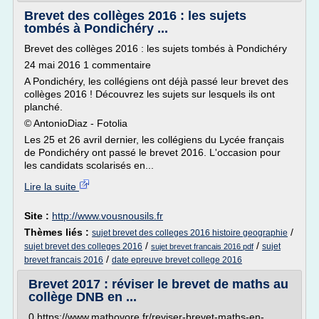
Brevet des collèges 2016 : les sujets
tombés à Pondichéry ...
Brevet des collèges 2016 : les sujets tombés à Pondichéry
24 mai 2016 1 commentaire
A Pondichéry, les collégiens ont déjà passé leur brevet des
collèges 2016 ! Découvrez les sujets sur lesquels ils ont
planché.
© AntonioDiaz - Fotolia
Les 25 et 26 avril dernier, les collégiens du Lycée français
de Pondichéry ont passé le brevet 2016. L'occasion pour
les candidats scolarisés en...
Lire la suite
Site :
http://www.vousnousils.fr
Thèmes liés :
/
sujet brevet des colleges 2016 histoire geographie
/
/
sujet brevet des colleges 2016
sujet
sujet brevet francais 2016 pdf
/
brevet francais 2016
date epreuve brevet college 2016
Brevet 2017 : réviser le brevet de maths au
collège DNB en ...
0 https://www.mathovore.fr/reviser-brevet-maths-en-