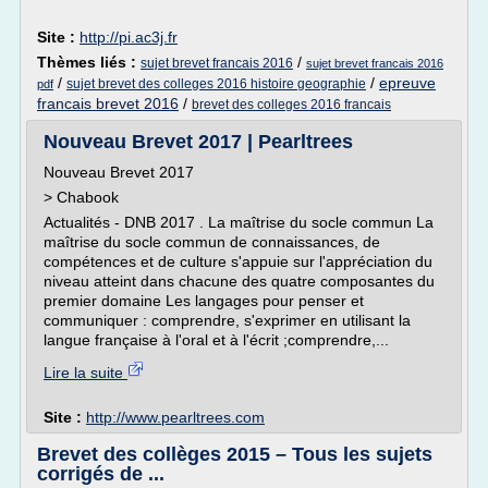
Site :
http://pi.ac3j.fr
Thèmes liés :
/
sujet brevet francais 2016
sujet brevet francais 2016
/
/
epreuve
sujet brevet des colleges 2016 histoire geographie
pdf
francais brevet 2016
/
brevet des colleges 2016 francais
Nouveau Brevet 2017 | Pearltrees
Nouveau Brevet 2017
> Chabook
Actualités - DNB 2017 . La maîtrise du socle commun La
maîtrise du socle commun de connaissances, de
compétences et de culture s'appuie sur l'appréciation du
niveau atteint dans chacune des quatre composantes du
premier domaine Les langages pour penser et
communiquer : comprendre, s'exprimer en utilisant la
langue française à l'oral et à l'écrit ;comprendre,...
Lire la suite
Site :
http://www.pearltrees.com
Brevet des collèges 2015 – Tous les sujets
corrigés de ...