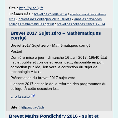
Site :
http://pi.ac3j.fr
Thèmes liés :
/
brevet de college 2014
annales brevet des colleges
/
brevet des colleges 2015 sujets
/
annales brevet des
2014
/
colleges mathematiques gratuit
brevet des colleges francais 2014
Brevet 2017 Sujet zéro – Mathématiques
corrigé
Brevet 2017 Sujet zéro - Mathématiques corrigé
Posted
Dernière mise à jour : dimanche 16 avril 2017, 19h40 État
: sujet publié et corrigé et recorrigé..., disponible en pdf,
correction publiée, lien vers la correction du sujet de
technologie À faire :
Présentation du brevet 2017 sujet zéro
L'année 2017 est celle de la réforme des programmes du
collège. À cette occasion le...
Lire la suite
Site :
http://pi.ac3j.fr
Brevet Maths Pondichéry 2016 - sujet et