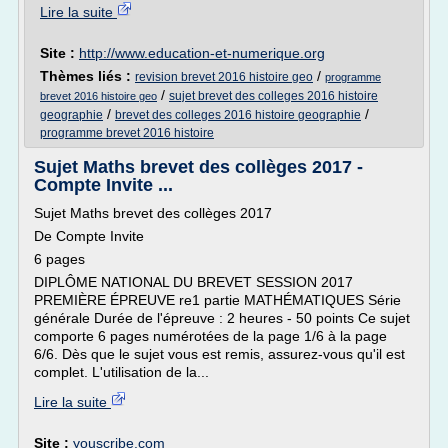
Lire la suite
Site :
http://www.education-et-numerique.org
Thèmes liés :
/
revision brevet 2016 histoire geo
programme
/
sujet brevet des colleges 2016 histoire
brevet 2016 histoire geo
/
/
geographie
brevet des colleges 2016 histoire geographie
programme brevet 2016 histoire
Sujet Maths brevet des collèges 2017 -
Compte Invite ...
Sujet Maths brevet des collèges 2017
De Compte Invite
6 pages
DIPLÔME NATIONAL DU BREVET SESSION 2017
PREMIÈRE ÉPREUVE re1 partie MATHÉMATIQUES Série
générale Durée de l'épreuve : 2 heures - 50 points Ce sujet
comporte 6 pages numérotées de la page 1/6 à la page
6/6. Dès que le sujet vous est remis, assurez-vous qu'il est
complet. L'utilisation de la...
Lire la suite
Site :
youscribe.com