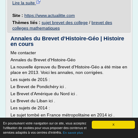
Lire la suite
Site :
https://www.actualitte.com
Thèmes liés :
sujet brevet des college
/
brevet des
colleges mathematiques
Annales du Brevet d’Histoire-Géo | Histoire
en cours
Me contacter
Annales du Brevet d'Histoire-Géo
La nouvelle épreuve du Brevet d'Histoire-Géo a été mise en
place en 2013. Voici les annales, non corrigées.
Les sujets de 2015 :
Le Brevet de Pondichéry ici .
Le Brevet d'Amérique du Nord ici .
Le Brevet du Liban ici .
Les sujets de 2014 :
Le sujet tombé en France métropolitaine en 2014 ici .
Le...
En poursuivant votre navigation sur ce site, vous acceptez
X
l'utilisation de cookies pour vous proposer des contenus et
Lire la suite
services adaptés à vos centres d'intérêts.
En savoir plus