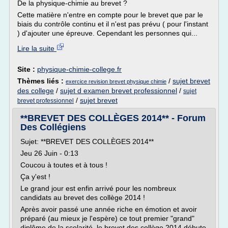
De la physique-chimie au brevet ?
Cette matière n'entre en compte pour le brevet que par le
biais du contrôle continu et il n'est pas prévu ( pour l'instant
) d'ajouter une épreuve. Cependant les personnes qui...
Lire la suite
Site :
physique-chimie-college.fr
Thèmes liés :
/
sujet brevet
exercice revision brevet physique chimie
des college
/
sujet d examen brevet professionnel
/
sujet
/
sujet brevet
brevet professionnel
**BREVET DES COLLÈGES 2014** - Forum
Des Collégiens
Sujet: **BREVET DES COLLÈGES 2014**
Jeu 26 Juin - 0:13
Coucou à toutes et à tous !
Ça y'est !
Le grand jour est enfin arrivé pour les nombreux
candidats au brevet des collège 2014 !
Après avoir passé une année riche en émotion et avoir
préparé (au mieux je l'espère) ce tout premier "grand"
diplôme de la scolarité, le brevet des collège 2014 débute