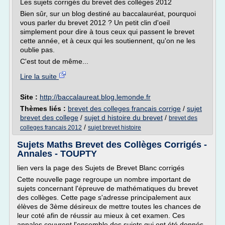
Les sujets corrigés du brevet des collèges 2012
Bien sûr, sur un blog destiné au baccalauréat, pourquoi
vous parler du brevet 2012 ? Un petit clin d'oeil
simplement pour dire à tous ceux qui passent le brevet
cette année, et à ceux qui les soutiennent, qu'on ne les
oublie pas.
C'est tout de même...
Lire la suite
Site :
http://baccalaureat.blog.lemonde.fr
Thèmes liés :
brevet des colleges francais corrige
/
sujet
brevet des college
/
sujet d histoire du brevet
/
brevet des
/
colleges francais 2012
sujet brevet histoire
Sujets Maths Brevet des Collèges Corrigés -
Annales - TOUPTY
lien vers la page des Sujets de Brevet Blanc corrigés
Cette nouvelle page regroupe un nombre important de
sujets concernant l'épreuve de mathématiques du brevet
des collèges. Cette page s'adresse principalement aux
élèves de 3ème désireux de mettre toutes les chances de
leur coté afin de réussir au mieux à cet examen. Ces
annales couvrent l'ensemble des sujets qui ont été donnés