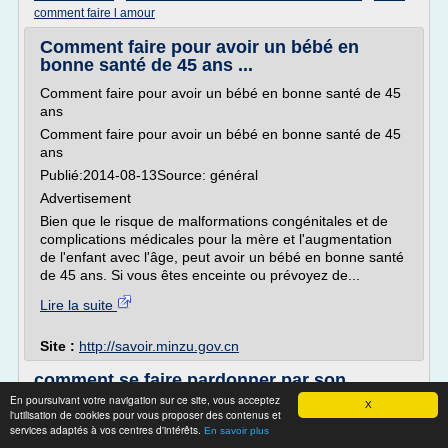
comment faire l amour
Comment faire pour avoir un bébé en
bonne santé de 45 ans ...
Comment faire pour avoir un bébé en bonne santé de 45
ans
Comment faire pour avoir un bébé en bonne santé de 45
ans
Publié:2014-08-13Source: général
Advertisement
Bien que le risque de malformations congénitales et de
complications médicales pour la mère et l'augmentation
de l'enfant avec l'âge, peut avoir un bébé en bonne santé
de 45 ans. Si vous êtes enceinte ou prévoyez de...
Lire la suite
Site :
http://savoir.minzu.gov.cn
comment se faire pardonner par son
homme? » couple en crise
En poursuivant votre navigation sur ce site, vous acceptez
X
l'utilisation de cookies pour vous proposer des contenus et
Etre amoureuse de deux hommes, comment choisir? »
services adaptés à vos centres d'intérêts.
En savoir plus