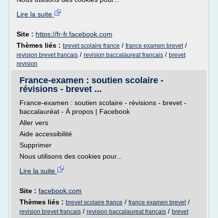
Lire la suite
Site :
https://fr-fr.facebook.com
Thèmes liés :
/
/
brevet scolaire france
france examen brevet
/
/
revision brevet francais
revision baccalaureat francais
brevet
revision
France-examen : soutien scolaire -
révisions - brevet ...
France-examen : soutien scolaire - révisions - brevet -
baccalauréat - À propos | Facebook
Aller vers
Aide accessibilité
Supprimer
Nous utilisons des cookies pour...
Lire la suite
Site :
facebook.com
Thèmes liés :
/
/
brevet scolaire france
france examen brevet
/
/
revision brevet francais
revision baccalaureat francais
brevet