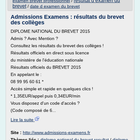
resultat d examen du
examen brevet professionnel
/
brevet
/
date d examen du brevet
Admissions Examens : résultats du brevet
des collèges
DIPLOME NATIONAL DU BREVET 2015
Admis ? Avec Mention ?
Consultez les résultats du brevet des collèges !
Résultats officiels en direct sous licence
du ministère de l'éducation nationale
Résultats officiels du BREVET 2015
En appelant le :
08 99 95 60 61 *
Accès simple et rapide en quelques clics !
* 1,35EUR/appel puis 0,34EUR/min
Vous disposez d'un code d'accès ?
(Code composé de 6...
Lire la suite
Site :
http://www.admissions-examens.fr
Thèmes liés :
diplome national du brevet resultat
/
diplome