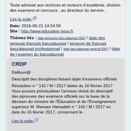
Texte adressé aux rectrices et recteurs d'académie, division
des examens et concours ; au directeur du service...
Lire la suite
Date:
2016-06-21 14:54:56
Site :
http://www.education.gouv.fr
Thèmes liés :
/
date des
date epreuves baccalaureat 2007
epreuve francais baccalaureat
/
epreuve de francais
baccalaureat professionnel
/
/
date
date baccalaureat general 2007
de l examen du baccalaureat
CRDP
Daliloun@
Descriptif des disciplines faisant objet d'examens officiels
Résolution n ° 142 / M / 2017 datée du 16 février 2017:
Vous pouvez prévisualiser l'annexe révisé du descriptif
des épreuves des examens officiels sur la base de la
décision du ministre de l'Éducation et de l'Enseignement
supérieur M. Marwan Hamadeh n ° 142 / M / 2017 en
date du 16 février 2017, concernant le...
Lire la suite