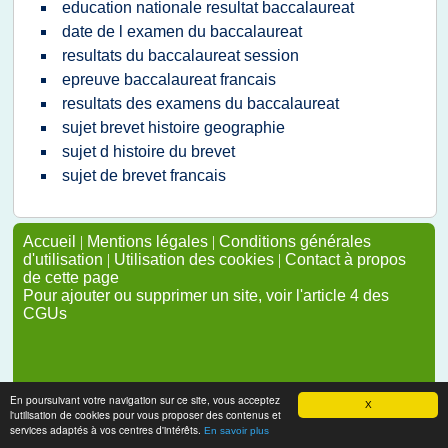
education nationale resultat baccalaureat
date de l examen du baccalaureat
resultats du baccalaureat session
epreuve baccalaureat francais
resultats des examens du baccalaureat
sujet brevet histoire geographie
sujet d histoire du brevet
sujet de brevet francais
Accueil
|
Mentions légales
|
Conditions générales
d'utilisation
|
Utilisation des cookies
|
Contact à propos
de cette page
Pour ajouter ou supprimer un site, voir l'article 4 des
CGUs
En poursuivant votre navigation sur ce site, vous acceptez
X
l'utilisation de cookies pour vous proposer des contenus et
services adaptés à vos centres d'intérêts.
En savoir plus