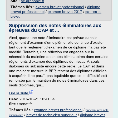
Site :
ac-grenoble.fr
Thèmes liés :
examen brevet professionnel
/
diplome
brevet professionnel
/
examen brevet 2017
/
examen du
brevet
Suppression des notes éliminatoires aux
épreuves du CAP et ...
Ainsi, quand une note éliminatoire est prévue dans le
règlement d'examen d'un diplôme, elle continue d'exister
tant que le règlement d'examen de ce diplôme n'a pas été
modifié. Toutefois, une réflexion est engagée sur la
nécessité du maintien des notes éliminatoires dans certains
règlements d'examen des diplômes de niveau V, seuls
diplômes où subsiste encore cette règle. Le CAP, et dans
une moindre mesure le BEP, restent des diplômes difficiles
à acquérir. Il ne paraît pas équitable que cette difficulté soit
renforcée par le maintien de notes éliminatoires dans ces
seuls diplômes, qui...
Lire la suite
Date:
2016-10-21 10:41:54
Site :
senat.fr
Thèmes liés :
examen brevet professionnel
/
baccalaureat note
/
brevet de technicien superieur
/
diplome brevet
eliminatoire