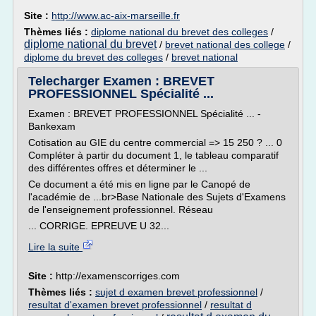
Site :
http://www.ac-aix-marseille.fr
Thèmes liés :
diplome national du brevet des colleges
/
diplome national du brevet
/
brevet national des college
/
diplome du brevet des colleges
/
brevet national
Telecharger Examen : BREVET
PROFESSIONNEL Spécialité ...
Examen : BREVET PROFESSIONNEL Spécialité ... -
Bankexam
Cotisation au GIE du centre commercial => 15 250 ? ... 0
Compléter à partir du document 1, le tableau comparatif
des différentes offres et déterminer le ...
Ce document a été mis en ligne par le Canopé de
l'académie de ...br>Base Nationale des Sujets d'Examens
de l'enseignement professionnel. Réseau
... CORRIGE. EPREUVE U 32...
Lire la suite
Site :
http://examenscorriges.com
Thèmes liés :
sujet d examen brevet professionnel
/
resultat d'examen brevet professionnel
/
resultat d