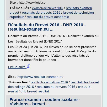
Site :
http://www.lejsl.com
Thèmes liés :
/
resultats examen
examen de brevet 2016
brevet
/
resultats du brevets 2016
/
brevet de technicien
superieur
/
resultat du brevet academie
Résultats du Brevet 2016 - DNB 2016 -
Resultat-examen.eu ...
Résultats du Brevet 2016 - DNB 2016 - Resultat-examen.eu
Les résultats du Brevet (DNB) 2017
Les 23 et 24 juin 2016, les élèves de 3e se sont présentés
aux épreuves du Diplôme national du brevet. Il s'agit là du
premier diplôme de leur vie. L'attente des résultats du
brevet est donc fébrile pour ces...
Lire la suite
Site :
http://www.resultat-examen.eu
Thèmes liés :
/
resultat des brevet
resultat brevet national 2016
des college 2016
/
resultats du brevets 2016
/
dnb 2016
/
dnb brevet resultat
resultat
France-examen : soutien scolaire -
révisions - brevet ...