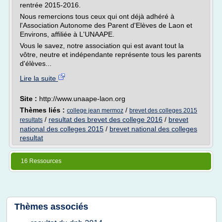
rentrée 2015-2016.
Nous remercions tous ceux qui ont déjà adhéré à
l'Association Autonome des Parent d'Elèves de Laon et
Environs, affiliée à L'UNAAPE.
Vous le savez, notre association qui est avant tout la
vôtre, neutre et indépendante représente tous les parents
d'élèves...
Lire la suite
Site :
http://www.unaape-laon.org
Thèmes liés :
/
college jean mermoz
brevet des colleges 2015
/
resultat des brevet des college 2016
/
brevet
resultats
national des colleges 2015
/
brevet national des colleges
resultat
16 Ressources
Thèmes associés