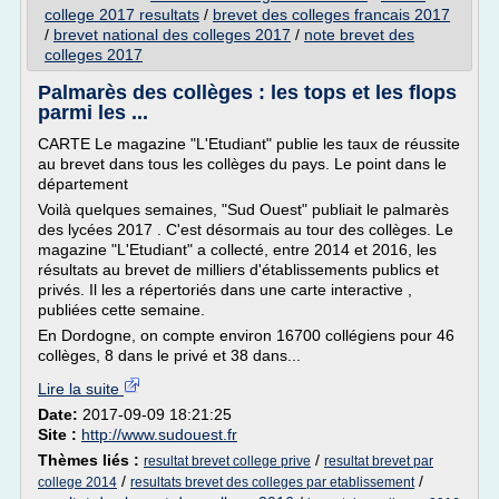
college 2017 resultats
/
brevet des colleges francais 2017
/
brevet national des colleges 2017
/
note brevet des
colleges 2017
Palmarès des collèges : les tops et les flops
parmi les ...
CARTE Le magazine "L'Etudiant" publie les taux de réussite
au brevet dans tous les collèges du pays. Le point dans le
département
Voilà quelques semaines, "Sud Ouest" publiait le palmarès
des lycées 2017 . C'est désormais au tour des collèges. Le
magazine "L'Etudiant" a collecté, entre 2014 et 2016, les
résultats au brevet de milliers d'établissements publics et
privés. Il les a répertoriés dans une carte interactive ,
publiées cette semaine.
En Dordogne, on compte environ 16700 collégiens pour 46
collèges, 8 dans le privé et 38 dans...
Lire la suite
Date:
2017-09-09 18:21:25
Site :
http://www.sudouest.fr
Thèmes liés :
/
resultat brevet college prive
resultat brevet par
/
/
college 2014
resultats brevet des colleges par etablissement