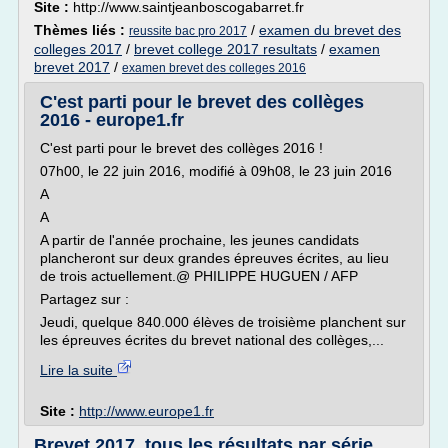
Site :
http://www.saintjeanboscogabarret.fr
Thèmes liés :
/
examen du brevet des
reussite bac pro 2017
colleges 2017
/
brevet college 2017 resultats
/
examen
brevet 2017
/
examen brevet des colleges 2016
C'est parti pour le brevet des collèges
2016 - europe1.fr
C'est parti pour le brevet des collèges 2016 !
07h00, le 22 juin 2016, modifié à 09h08, le 23 juin 2016
A
A
A partir de l'année prochaine, les jeunes candidats
plancheront sur deux grandes épreuves écrites, au lieu
de trois actuellement.@ PHILIPPE HUGUEN / AFP
Partagez sur :
Jeudi, quelque 840.000 élèves de troisième planchent sur
les épreuves écrites du brevet national des collèges,...
Lire la suite
Site :
http://www.europe1.fr
Brevet 2017, tous les résultats par série,