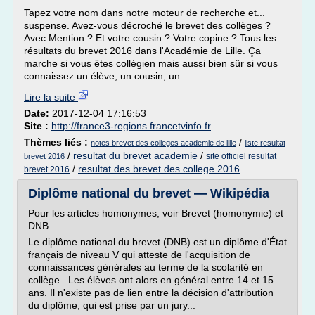
Tapez votre nom dans notre moteur de recherche et...
suspense. Avez-vous décroché le brevet des collèges ?
Avec Mention ? Et votre cousin ? Votre copine ? Tous les
résultats du brevet 2016 dans l'Académie de Lille. Ça
marche si vous êtes collégien mais aussi bien sûr si vous
connaissez un élève, un cousin, un...
Lire la suite
Date:
2017-12-04 17:16:53
Site :
http://france3-regions.francetvinfo.fr
Thèmes liés :
/
notes brevet des colleges academie de lille
liste resultat
/
resultat du brevet academie
/
site officiel resultat
brevet 2016
/
resultat des brevet des college 2016
brevet 2016
Diplôme national du brevet — Wikipédia
Pour les articles homonymes, voir Brevet (homonymie) et
DNB .
Le diplôme national du brevet (DNB) est un diplôme d'État
français de niveau V qui atteste de l'acquisition de
connaissances générales au terme de la scolarité en
collège . Les élèves ont alors en général entre 14 et 15
ans. Il n'existe pas de lien entre la décision d'attribution
du diplôme, qui est prise par un jury...