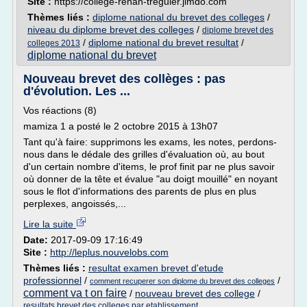
Site :
https://college-renan-treguier.jimdo.com
Thèmes liés :
diplome national du brevet des colleges
/
niveau du diplome brevet des colleges
/
diplome brevet des
/
diplome national du brevet resultat
/
colleges 2013
diplome national du brevet
Nouveau brevet des collèges : pas
d'évolution. Les ...
Vos réactions (8)
mamiza 1 a posté le 2 octobre 2015 à 13h07
Tant qu'à faire: supprimons les exams, les notes, perdons-
nous dans le dédale des grilles d'évaluation où, au bout
d'un certain nombre d'items, le prof finit par ne plus savoir
où donner de la tête et évalue "au doigt mouillé" en noyant
sous le flot d'informations des parents de plus en plus
perplexes, angoissés,...
Lire la suite
Date:
2017-09-09 17:16:49
Site :
http://leplus.nouvelobs.com
Thèmes liés :
resultat examen brevet d'etude
professionnel
/
/
comment recuperer son diplome du brevet des colleges
comment va t on faire
/
nouveau brevet des college
/
resultats brevet des colleges par etablissement