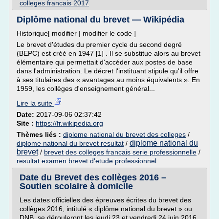
colleges francais 2017
Diplôme national du brevet — Wikipédia
Historique[ modifier | modifier le code ]
Le brevet d'études du premier cycle du second degré
(BEPC) est créé en 1947 [1] . Il se substitue alors au brevet
élémentaire qui permettait d'accéder aux postes de base
dans l'administration. Le décret l'instituant stipule qu'il offre
à ses titulaires des « avantages au moins équivalents ». En
1959, les collèges d'enseignement général...
Lire la suite
Date:
2017-09-06 02:37:42
Site :
https://fr.wikipedia.org
Thèmes liés :
diplome national du brevet des colleges
/
diplome national du
diplome national du brevet resultat
/
brevet
/
brevet des colleges francais serie professionnelle
/
resultat examen brevet d'etude professionnel
Date du Brevet des collèges 2016 –
Soutien scolaire à domicile
Les dates officielles des épreuves écrites du brevet des
collèges 2016, intitulé « diplôme national du brevet » ou
DNB, se dérouleront les jeudi 23 et vendredi 24 juin 2016,