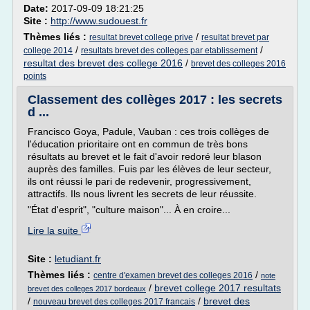
Date:
2017-09-09 18:21:25
Site :
http://www.sudouest.fr
Thèmes liés :
/
resultat brevet college prive
resultat brevet par
/
/
college 2014
resultats brevet des colleges par etablissement
resultat des brevet des college 2016
/
brevet des colleges 2016
points
Classement des collèges 2017 : les secrets
d ...
Francisco Goya, Padule, Vauban : ces trois collèges de
l'éducation prioritaire ont en commun de très bons
résultats au brevet et le fait d'avoir redoré leur blason
auprès des familles. Fuis par les élèves de leur secteur,
ils ont réussi le pari de redevenir, progressivement,
attractifs. Ils nous livrent les secrets de leur réussite.
"État d'esprit", "culture maison"... À en croire...
Lire la suite
Site :
letudiant.fr
Thèmes liés :
/
centre d'examen brevet des colleges 2016
note
/
brevet college 2017 resultats
brevet des colleges 2017 bordeaux
/
/
brevet des
nouveau brevet des colleges 2017 francais