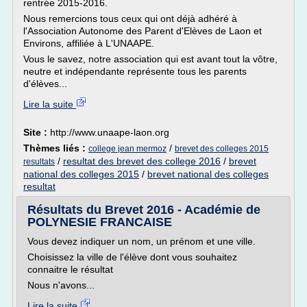
rentrée 2015-2016.
Nous remercions tous ceux qui ont déjà adhéré à
l'Association Autonome des Parent d'Elèves de Laon et
Environs, affiliée à L'UNAAPE.
Vous le savez, notre association qui est avant tout la vôtre,
neutre et indépendante représente tous les parents
d'élèves...
Lire la suite
Site :
http://www.unaape-laon.org
Thèmes liés :
/
college jean mermoz
brevet des colleges 2015
/
resultat des brevet des college 2016
/
brevet
resultats
national des colleges 2015
/
brevet national des colleges
resultat
Résultats du Brevet 2016 - Académie de
POLYNESIE FRANCAISE
Vous devez indiquer un nom, un prénom et une ville.
Choisissez la ville de l'élève dont vous souhaitez
connaitre le résultat
Nous n'avons...
Lire la suite