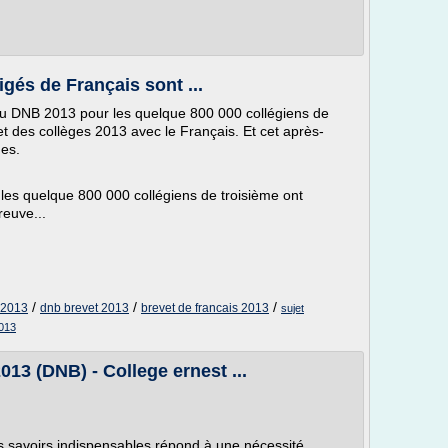
igés de Français sont ...
u DNB 2013 pour les quelque 800 000 collégiens de
t des collèges 2013 avec le Français. Et cet après-
ues.
 les quelque 800 000 collégiens de troisième ont
reuve...
/
/
/
s 2013
dnb brevet 2013
brevet de francais 2013
sujet
013
13 (DNB) - College ernest ...
 savoirs indispensables répond à une nécessité