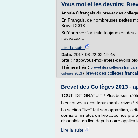
Vous moi et les devoirs: Bre
Annale 0 français du brevet des collèg
En Français, de nombreuses petites mod
Brevet 2013.
Si l'épreuve s'articule toujours en deux
nouveaux...
Lire la suite
Date:
2017-06-22 02:19:45
Site :
http://vous-moi-et-les-devoirs.b
Thèmes liés :
brevet des colleges francai
/
brevet des colleges franca
colleges 2013
Brevet des Collèges 2013 - 
TOUT EST GRATUIT ! Plus besoin d'êtr
Les nouveaux contenus sont arrivés ! 
La section "live" fait son apparition, 
dernière minutes en live avec nos prof
disponible en live depuis notre applicati
Lire la suite