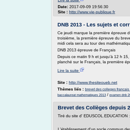
Lire la suite
Date:
2017-09-09 19:56:30
Site :
http://www.vie-publique.fr
DNB 2013 - Les sujets et corr
Ce jeudi marque la première épreuve d
troisième, la première épreuve du breve
midi cela sera au tour des mathématiq
DNB 2013 épreuve de Français
Depuis ce matin 9 h et jusqu'à 12 h 15,
planché sur le Français, la première ép
Lire la suite
Site :
http://www.thesiteoueb.net
Thèmes liés :
brevet des colleges francai
/
baccalaureat mathematiques 2013
examen dnb 2
Brevet des Collèges depuis 20
Tiré du site d' EDUSCOL.EDUCATION :
L'établissement d'un socle commun des