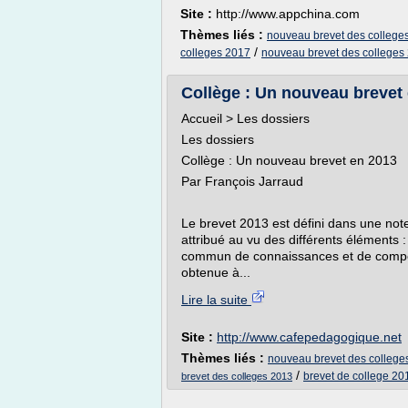
Site :
http://www.appchina.com
Thèmes liés :
nouveau brevet des college
/
colleges 2017
nouveau brevet des colleges
Collège : Un nouveau brevet
Accueil > Les dossiers
Les dossiers
Collège : Un nouveau brevet en 2013
Par François Jarraud
Le brevet 2013 est défini dans une note
attribué au vu des différents éléments :
commun de connaissances et de compét
obtenue à...
Lire la suite
Site :
http://www.cafepedagogique.net
Thèmes liés :
nouveau brevet des college
/
brevet de college 20
brevet des colleges 2013