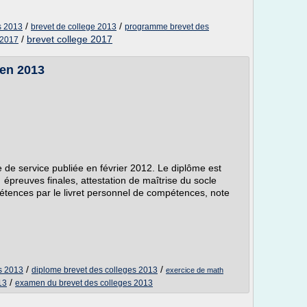
/
/
s 2013
brevet de college 2013
programme brevet des
/
brevet college 2017
 2017
 en 2013
 de service publiée en février 2012. Le diplôme est
 épreuves finales, attestation de maîtrise du socle
ences par le livret personnel de compétences, note
/
/
s 2013
diplome brevet des colleges 2013
exercice de math
/
13
examen du brevet des colleges 2013