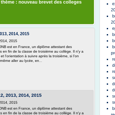
e thème : nouveau brevet des colleges
e
2
b
2
e
013, 2014, 2015
b
b
2014, 2015
DNB est en France, un diplôme attestant des
b
en fin de la classe de troisième au collège. Il n'y a
pr
t l'orientation à suivre après la troisième, si l'on
r
même aller au lycée, en...
d
r
s
d
d
2, 2013, 2014, 2015
s
s
 2014, 2015
DNB est en France, un diplôme attestant des
b
en fin de la classe de troisième au collège. Il n'y a
re