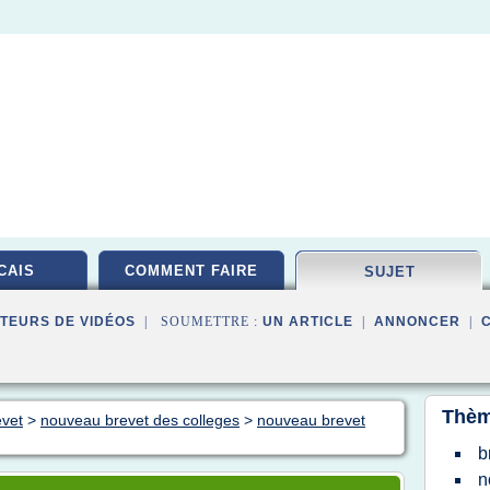
CAIS
COMMENT FAIRE
SUJET
TEURS DE VIDÉOS
| SOUMETTRE :
UN ARTICLE
|
ANNONCER
|
Thèm
evet
>
nouveau brevet des colleges
>
nouveau brevet
b
n